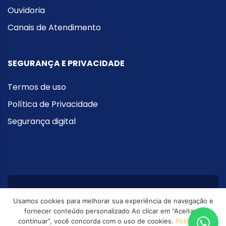
Ouvidoria
Canais de Atendimento
SEGURANÇA E PRIVACIDADE
Termos de uso
Política de Privacidade
Segurança digital
Usamos cookies para melhorar sua experiência de navegação e
Desenvolvido e mantido por
Futuring
fornecer conteúdo personalizado Ao clicar em “Aceitar e
continuar”, você concorda com o uso de cookies.
Política de