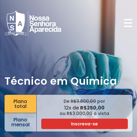
Técnico em Química
Plano
De
R$3.800,00
por
total
12x de
R$250,00
ou R$3.000,00 à vista
Plano
Inscreva-se
mensal