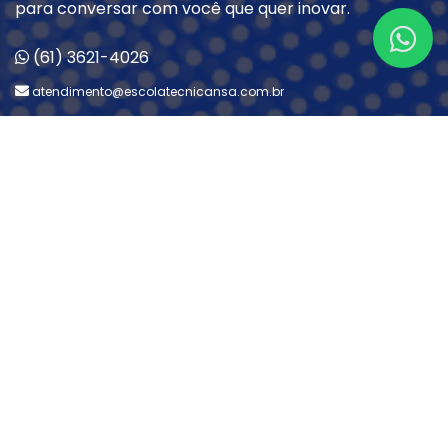
para conversar com você que quer inovar.
(61) 3621-4026
atendimento@escolatecnicansa.com.br
R. Leolince, 12 – Qd 160 Parque Estrela Dalva II,
Luziânia – GO
CERTIFICADOS