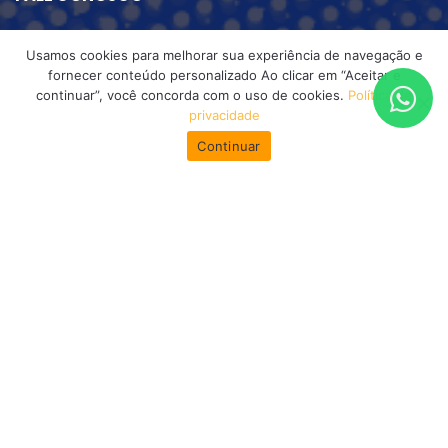
Nosso time de atendimento esta esperando ansioso
Usamos cookies para melhorar sua experiência de navegação e
para conversar com você que quer inovar.
fornecer conteúdo personalizado Ao clicar em “Aceitar e
continuar”, você concorda com o uso de cookies.
Política de
(61) 3621-4026
privacidade
Continuar
atendimento@escolatecnicansa.com.br
R. Leolince, 12 – Qd 160 Parque Estrela Dalva II,
Luziânia – GO
CERTIFICADOS